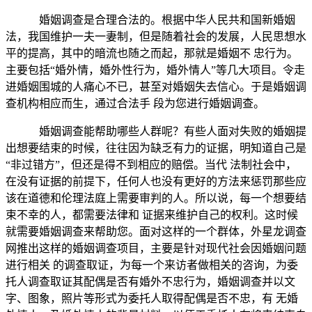
婚姻调查是合理合法的。根据中华人民共和国新婚姻
法，我国维护一夫一妻制，但是随着社会的发展，人民思想水
平的提高，其中的暗流也随之而起，那就是婚姻不 忠行为。
主要包括“婚外情，婚外性行为，婚外情人”等几大项目。令走
进婚姻围城的人痛心不已，甚至对婚姻失去信心。于是婚姻调
查机构相应而生，通过合法手 段为您进行婚姻调查。
婚姻调查能帮助哪些人群呢？有些人面对失败的婚姻提
出想要结束的时候，往往因为缺乏有力的证据，明知道自己是
“非过错方”，但还是得不到相应的赔偿。当代 法制社会中，
在没有证据的前提下，任何人也没有更好的方法来惩罚那些应
该在道德和伦理法庭上需要审判的人。所以说，每一个想要结
束不幸的人，都需要法律和 证据来维护自己的权利。这时候
就需要婚姻调查来帮助您。面对这样的一个群体，外星龙调查
网推出这样的婚姻调查项目，主要是针对现代社会因婚姻问题
进行相关 的调查取证，为每一个来访者做相关的咨询，为委
托人调查取证其配偶是否有婚外不忠行为，婚姻调查并以文
字、图象，照片等形式为委托人取得配偶是否不忠，有 无婚